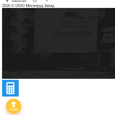
2026 © ООО Моснеруд Запад