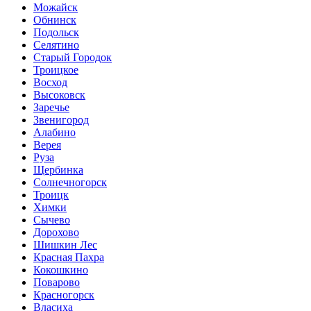
Можайск
Обнинск
Подольск
Селятино
Старый Городок
Троицкое
Восход
Высоковск
Заречье
Звенигород
Алабино
Верея
Руза
Щербинка
Солнечногорск
Троицк
Химки
Сычево
Дорохово
Шишкин Лес
Красная Пахра
Кокошкино
Поварово
Красногорск
Власиха