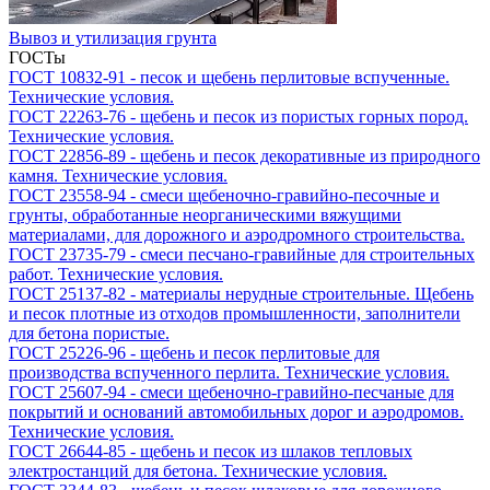
Вывоз и утилизация грунта
ГОСТы
ГОСТ 10832-91 - песок и щебень перлитовые вспученные.
Технические условия.
ГОСТ 22263-76 - щебень и песок из пористых горных пород.
Технические условия.
ГОСТ 22856-89 - щебень и песок декоративные из природного
камня. Технические условия.
ГОСТ 23558-94 - cмеси щебеночно-гравийно-песочные и
грунты, обработанные неорганическими вяжущими
материалами, для дорожного и аэродромного строительства.
ГОСТ 23735-79 - cмеси песчано-гравийные для строительных
работ. Технические условия.
ГОСТ 25137-82 - материалы нерудные строительные. Щебень
и песок плотные из отходов промышленности, заполнители
для бетона пористые.
ГОСТ 25226-96 - щебень и песок перлитовые для
производства вспученного перлита. Технические условия.
ГОСТ 25607-94 - cмеси щебеночно-гравийно-песчаные для
покрытий и оснований автомобильных дорог и аэродромов.
Технические условия.
ГОСТ 26644-85 - щебень и песок из шлаков тепловых
электростанций для бетона. Технические условия.