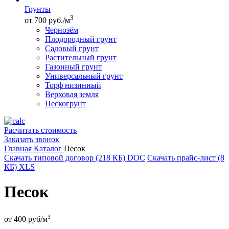
Грунты
3
от 700 руб./м
Чернозём
Плодородный грунт
Садовый грунт
Растительный грунт
Газонный грунт
Универсальный грунт
Торф низинный
Верховая земля
Пескогрунт
Расчитать стоимость
Заказать звонок
Главная
Каталог
Песок
Скачать типовой договор (218 КБ)
DOC
Скачать прайс-лист (8
КБ)
XLS
Песок
3
от
400
руб/м