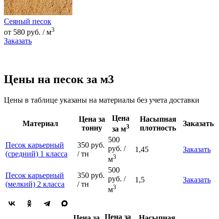
Сеяный песок
3
от 580 руб. / м
Заказать
Цены на песок за м3
Цены в таблице указаны на материалы без учета доставки
Цена
Цена за
Насыпная
Материал
Заказать
3
тонну
плотность
за м
500
Песок карьерный
350 руб.
руб. /
1,45
Заказать
(средний) 1 класса
/ тн
3
м
500
Песок карьерный
350 руб.
руб. /
1,5
Заказать
(мелкий) 2 класса
/ тн
3
м
Цена за
Цена за
Насыпная