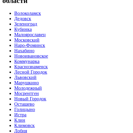
области
Волоколамск
Дедовск
Зеленоград
Кубинка
Малоярославец
Московский
Наро-Фоминск
Нахабино
Новоивановское
Коммунарка
Краснознаменск
Лесной Городок
Львовский
Марушкино
Молодежный
Мосрентген
Новый Городок
Осташево
Голицыно
Истра
Клин
Климовск
Лобня