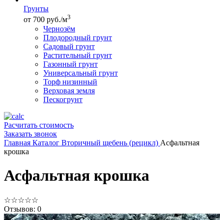
Грунты
3
от 700 руб./м
Чернозём
Плодородный грунт
Садовый грунт
Растительный грунт
Газонный грунт
Универсальный грунт
Торф низинный
Верховая земля
Пескогрунт
Расчитать стоимость
Заказать звонок
Главная
Каталог
Вторичный щебень (рецикл)
Асфальтная
крошка
Асфальтная крошка
☆
☆
☆
☆
☆
Отзывов: 0