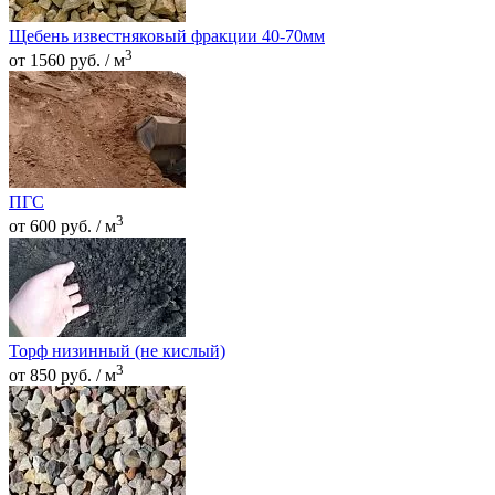
Щебень известняковый фракции 40-70мм
3
от 1560 руб. / м
ПГС
3
от 600 руб. / м
Торф низинный (не кислый)
3
от 850 руб. / м