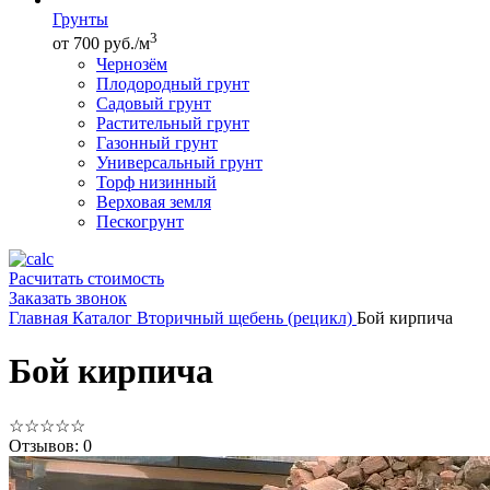
Грунты
3
от 700 руб./м
Чернозём
Плодородный грунт
Садовый грунт
Растительный грунт
Газонный грунт
Универсальный грунт
Торф низинный
Верховая земля
Пескогрунт
Расчитать стоимость
Заказать звонок
Главная
Каталог
Вторичный щебень (рецикл)
Бой кирпича
Бой кирпича
☆
☆
☆
☆
☆
Отзывов: 0