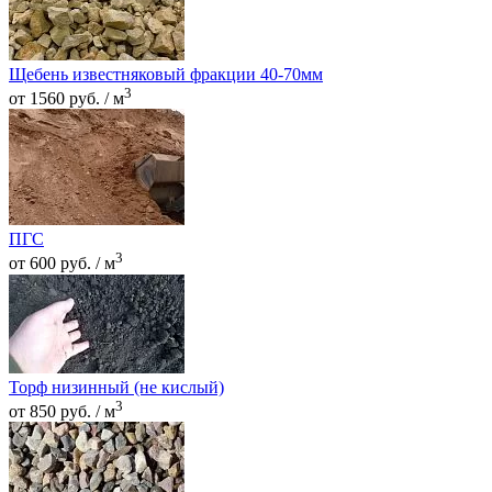
Щебень известняковый фракции 40-70мм
3
от 1560 руб. / м
ПГС
3
от 600 руб. / м
Торф низинный (не кислый)
3
от 850 руб. / м