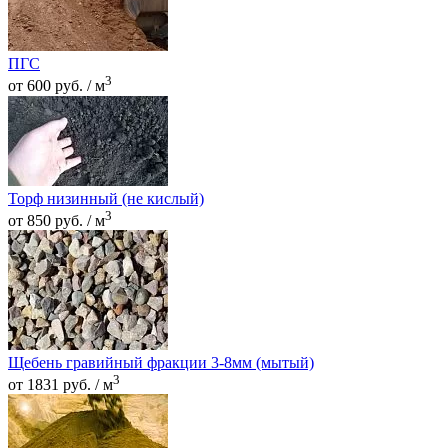
ПГС
3
от 600 руб. / м
Торф низинный (не кислый)
3
от 850 руб. / м
Щебень гравийный фракции 3-8мм (мытый)
3
от 1831 руб. / м