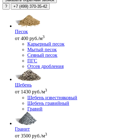
?
+7 (499) 370-35-42
Песок
3
от 400 руб./м
Карьерный песок
Мытый песок
Сеяный песок
ПГС
Отсев дробления
Щебень
3
от 1430 руб./м
Щебень известняковый
Щебень гравийный
Гравий
Гранит
3
от 3500 руб./м